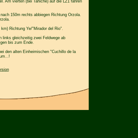
l. Am vierten (bei Tahiche) auf die LZ1 fahren
d nach 150m rechts abbiegen Richtung Orzola.
rzola.
 km) Richtung Ye/"Mirador del Rio".
n links gleichzeitig zwei Feldwege ab
olgen bis zum Ende.
ei den alten Einheimischen "Cuchillo de la
um...!
rsion