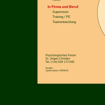
In Firma und Beruf
Supervision
Training / PE
Teamentwicklung
Psychologisches Forum
Dr. Jürgen Christen
Tel. (+34) 928 173 546
design:
cyberculture
2009/10