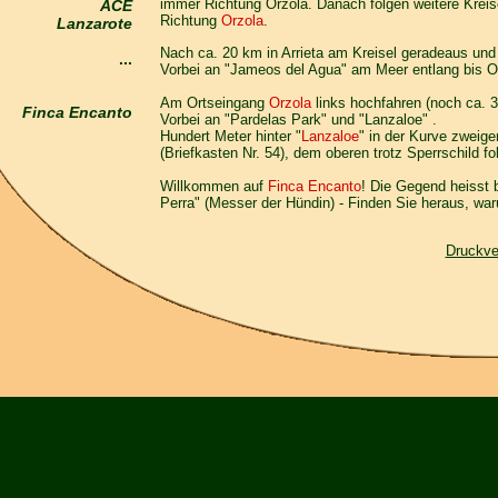
immer Richtung Orzola. Danach folgen weitere Kreise
ACE
Richtung
Orzola
.
Lanzarote
Nach ca. 20 km in Arrieta am Kreisel geradeaus un
...
Vorbei an "Jameos del Agua" am Meer entlang bis O
Am Ortseingang
Orzola
links hochfahren (noch ca. 3
Finca Encanto
Vorbei an "Pardelas Park" und "Lanzaloe" .
Hundert Meter hinter "
Lanzaloe
" in der Kurve zweige
(Briefkasten Nr. 54), dem oberen trotz Sperrschild f
Willkommen auf
Finca Encanto
! Die Gegend heisst b
Perra" (Messer der Hündin) - Finden Sie heraus, war
Druckve