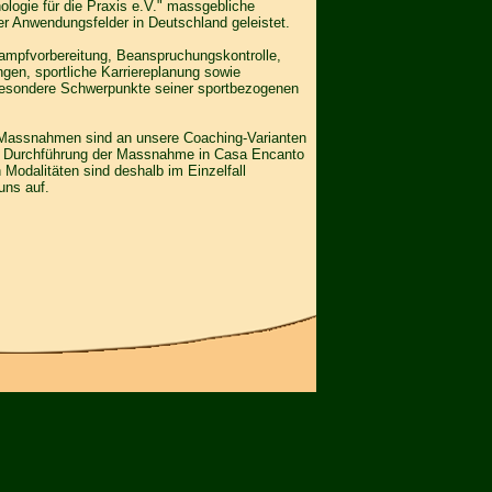
ologie für die Praxis e.V." massgebliche
er Anwendungsfelder in Deutschland geleistet.
mpfvorbereitung, Beanspruchungskontrolle,
gen, sportliche Karriereplanung sowie
besondere Schwerpunkte seiner sportbezogenen
Massnahmen sind an unsere Coaching-Varianten
die Durchführung der Massnahme in Casa Encanto
 Modalitäten sind deshalb im Einzelfall
uns auf.