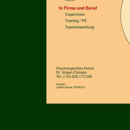
In Firma und Beruf
Supervision
Training / PE
Teamentwicklung
Psychologisches Forum
Dr. Jürgen Christen
Tel. (+34) 928 173 546
design:
cyberculture
2009/10