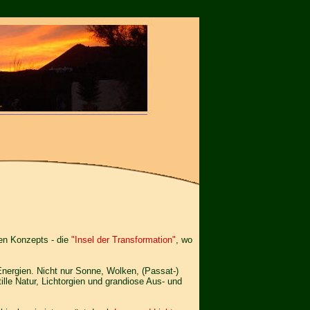
chen Konzepts - die
"Insel der Transformation"
, wo
 Energien. Nicht nur Sonne, Wolken, (Passat-)
lle Natur, Lichtorgien und grandiose Aus- und