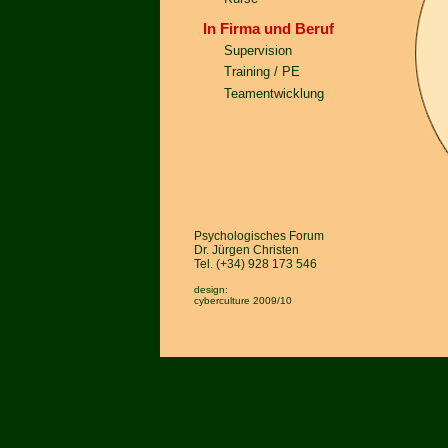
In Firma und Beruf
Supervision
Training / PE
Teamentwicklung
Psychologisches Forum
Dr. Jürgen Christen
Tel. (+34) 928 173 546
design:
cyberculture
2009/10