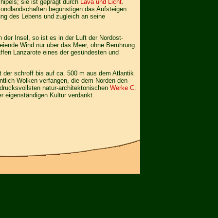
chipels; sie ist geprägt durch
Lava und Licht
.
 Mondlandschaften begünstigen das Aufsteigen
prung des Lebens und zugleich an seine
r Insel, so ist es in der Luft der Nordost-
reiende Wind nur über das Meer, ohne Berührung
ffen Lanzarote eines der gesündesten und
t der schroff bis auf ca. 500 m aus dem Atlantik
ntlich Wolken verfangen, die dem Norden den
ndrucksvollsten natur-architektonischen
Werke C.
er eigenständigen Kultur verdankt.