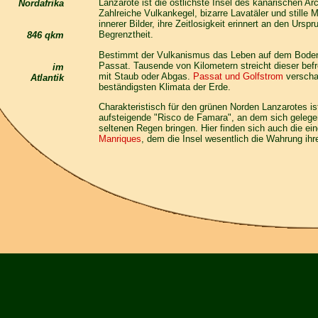
Lanzarote
ist die östlichste Insel des kanarischen Ar
Nordafrika
Zahlreiche Vulkankegel, bizarre Lavatäler und stille
innerer Bilder, ihre Zeitlosigkeit erinnert an den Urs
Begrenztheit.
846 qkm
Bestimmt der Vulkanismus das Leben auf dem Boden de
Passat. Tausende von Kilometern streicht dieser bef
im
mit Staub oder Abgas.
Passat und Golfstrom
verscha
Atlantik
beständigsten Klimata der Erde.
Charakteristisch für den grünen Norden Lanzarotes is
aufsteigende "Risco de Famara", an dem sich gelege
seltenen Regen bringen. Hier finden sich auch die ei
Manriques
, dem die Insel wesentlich die Wahrung ihr