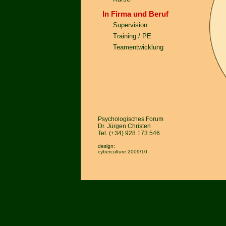
In Firma und Beruf
Supervision
Training / PE
Teamentwicklung
Psychologisches Forum
Dr. Jürgen Christen
Tel. (+34) 928 173 546
design:
cyberculture
2009/10