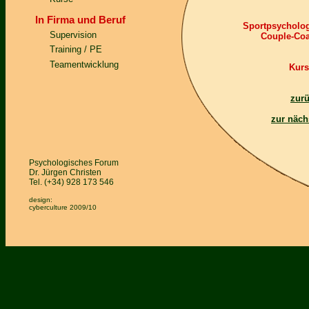
In Firma und Beruf
Sportpsycholog
Supervision
Couple-Coa
Training / PE
Teamentwicklung
Kurs
zur
zur näch
Psychologisches Forum
Dr. Jürgen Christen
Tel. (+34) 928 173 546
design:
cyberculture
2009/10